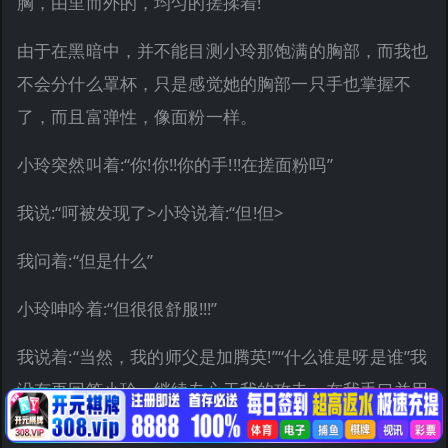
胸，由里而外的，均匀的搓揉着!
由于在黑暗中，并不能目测小玲那饱满的胸部，而我也
不会分什么罩杯，只是感觉她的胸部一只手也掌握不
了，而且富弹性，像面粉一样。
小玲突然叫着:“你!你!!你的手!!!在搓面粉吗”
我说:“呵被发现了>小玲说着:“但!但>
我问着:“但是什么”
小玲呻吟着:“但很很舒服!!!”
我说着:“当然，我的师父是加腾英!”“什么谁是呀是谁”我
没有再回答小玲，继续专心于我的攻击，在我手口并用
的刺激她胸部的时候，我的左手并没有闲着，我漫游于