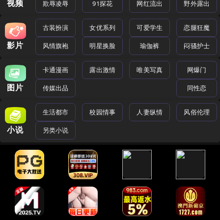
视频
欺辱凌辱
91探花
网红流出
野外露出
古装扮演
女优系列
可爱学生
恋腿狂魔
影片
风情旗袍
明星换脸
瑜伽裤
闷骚护士
卡通漫画
露出激情
唯美写真
网爆门
图片
传媒出品
同性恋
生活都市
校园情事
人妻纵情
风俗伦理
小说
另类小说