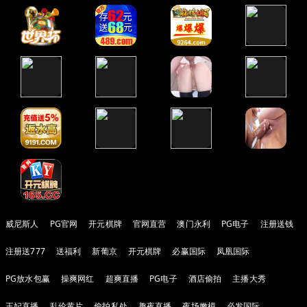
威尼斯人
PG官网
开元棋牌
官网直营
澳门永利
PG电子
注册送钱
注册送777
送福利
新葡京
开元棋牌
必赢国际
凤凰国际
PG放水包赢
操爽网红
超爽直播
PG电子
酒店偷拍
主播大秀
王妃直播
乱伦黄片
偷拍私处
趣夜直播
夜场嫩模
必发国际