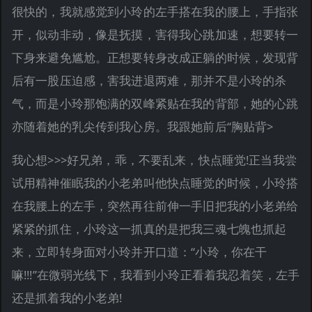
很快的，我就感觉到小玲的左手搭在我的腰上，手指张
开，似动非动，像是抚摸，害得我心跳加速，想要转一
下身来避免尴尬。正想要转身改成正躺的时候，发现背
后有一股压迫感，害我进退两难，那并不是小玲的杀
气，而是小玲那饱满的双峰紧贴在我的背部，她的心跳
亦随着她的乳尖传到我心房。我跟她前后“胸贴背>
我心想>>>好兄弟，乖，不要乱来，快点睡觉!正当我尝
试用精神催眠我的小老弟叫他快点睡觉的时候，小玲搭
在我腰上的左手，突然再往前伸一手旧把我的小老弟给
紧紧的抓住，小玲这一抓真的是把我三魂七魄也抓起
来，立即转身面对小玲并开口道：“小玲，你在干
嘛!!!”在微弱光线下，我看到小玲正看着我忍着笑，左手
还是抓着我的小老弟!