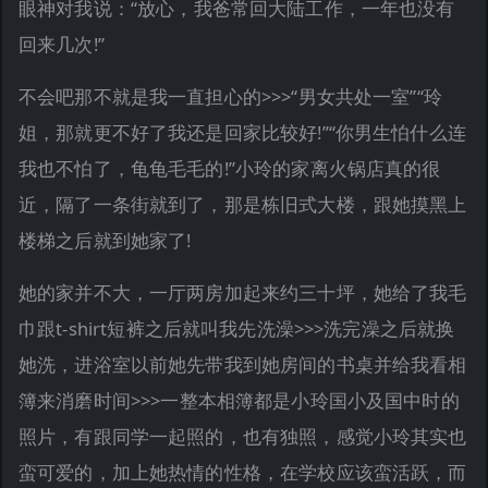
眼神对我说：“放心，我爸常回大陆工作，一年也没有
回来几次!”
不会吧那不就是我一直担心的>>>“男女共处一室”“玲
姐，那就更不好了我还是回家比较好!”“你男生怕什么连
我也不怕了，龟龟毛毛的!”小玲的家离火锅店真的很
近，隔了一条街就到了，那是栋旧式大楼，跟她摸黑上
楼梯之后就到她家了!
她的家并不大，一厅两房加起来约三十坪，她给了我毛
巾跟t-shirt短裤之后就叫我先洗澡>>>洗完澡之后就换
她洗，进浴室以前她先带我到她房间的书桌并给我看相
簿来消磨时间>>>一整本相簿都是小玲国小及国中时的
照片，有跟同学一起照的，也有独照，感觉小玲其实也
蛮可爱的，加上她热情的性格，在学校应该蛮活跃，而