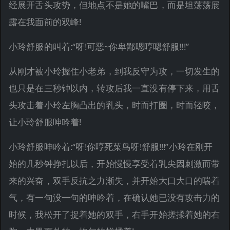
经展开舌头攻势，但地点不是她的嘴巴，而是坦荡荡展
露在我面前的双峰!
小玲舒服的叫着:“呀!可恶~你卑鄙嗯哼嗯舒服!!!”
从刚才被小玲握住小老弟，到我反守为攻，一切发生的
也只是在三秒钟以内，转攻后我一直没有停下来，用舌
头攻击着小玲左胸凸出的乳头，时而打圈，时而轻咬，
让小玲舒服呻吟着!
小玲舒服呻吟着:“呀!你哼死菜鸟呀!舒服!!!”小玲在刚开
始的几秒钟挣扎以后，开始慢慢享受着乳尖因刺激而带
来的兴奋，双手反抗之力渐失，并开始大口大口的喘着
气，有一句没一句的呻吟着，在确认她已没有攻击力的
时候，我松开了捉着她的双手，右手开始搓揉着她的右