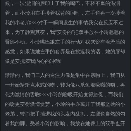
候，一沬湿润的唇印上了我的嘴巴，不轻不重的滋润
着，而小玲用右手搂着我背的同时，左手也再一次搂着
我的小老弟>>>对于一瞬间发生的事情我实在反应不过
来，为了静观其变，我“安份的”把双手放在小玲翘翘的
臀部不动。小玲嘴巴跟左手的行动对我来说有着矛盾的
感觉，如果说她左手的套弄是在挑逗我的话，她的唇却
像是安抚着我内心的冲动!
渐渐的，我们二人的专注力像是集中在亲吻上，我们从
一开始蜻蜓点水式的吻，转为像八爪鱼般吸啜的吻，再
化为激情的舌吻>>>小玲的唿吸开始变得急促，而我们
的吻更变得激情贪婪，小玲的手亦离开了我那坚硬的小
老弟，转而把手插进我的头发内乱抓，左腿也自然的勾
着我的脚。受着小玲的影响，我放在她臀上的双手也开