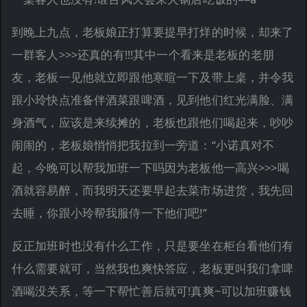
到晚上九点，老板娘正打算要提早打烊的时候，却来了
一群客人>>>还真的有!!!其中一个看来是老板的老朋
友，老板一见他就立即跟他寒暄一下及带上桌，并令我
跟小玲快点准备伴酒菜跟啤酒，见到他们红光满脸、满
身酒气，应该是来续摊的，老板也跟他们喝起来，吵吵
闹闹的，老板娘悄悄把我拉到一旁道：“小诺真对不
起，今晚可以帮我加班一下吗因为老板他一高兴>>>喝
酒就容易醉，而我明天还要早起去菜市场进货，我先回
去睡，你跟小玲帮我服侍一下他们吧!”
反正加班时也没有什么工作，只是要坐在柜台看他们有
什么需要就可，当然我也爽快答应，老板更叫我们拿啤
酒喝没关系，等一下帮忙善后就可!真爽~可以加班赚钱