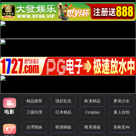
精品推荐
强奸乱伦
欧美精品
萝莉少女
电影
三级伦理
日本精品
Cosplay
素人自拍
台湾辣妹
韩国御姐
唯美港姐
东南亚AV