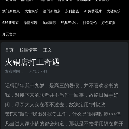
澳门新葡京
大发娱乐
澳門新葡京
永利皇宫
91免费看片
大發娱乐
636新葡京
激情裸聊
九鼎国际
经典三级片
抖音乱伦
好色直播
开元官方
首页
校园情事
正文
火锅店打工奇遇
发布时间：
人气：741
记得那年我十九岁，是高三的暑假，并不喜欢念书的
我，对接下来的联考并不当作一回事，故终日游手好
闲，母亲大人实在看不过去，故决定用“封锁政
策!”来“鼓励!”我出外找份工作，什么是“封锁政策>>>但
凡当过人家小孩的都会知道，那就是不给零用钱在家开