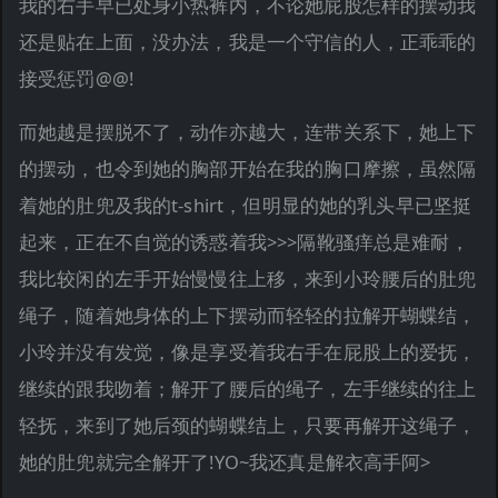
我的右手早已处身小热裤内，不论她屁股怎样的摆动我
还是贴在上面，没办法，我是一个守信的人，正乖乖的
接受惩罚@@!
而她越是摆脱不了，动作亦越大，连带关系下，她上下
的摆动，也令到她的胸部开始在我的胸口摩擦，虽然隔
着她的肚兜及我的t-shirt，但明显的她的乳头早已坚挺
起来，正在不自觉的诱惑着我>>>隔靴骚痒总是难耐，
我比较闲的左手开始慢慢往上移，来到小玲腰后的肚兜
绳子，随着她身体的上下摆动而轻轻的拉解开蝴蝶结，
小玲并没有发觉，像是享受着我右手在屁股上的爱抚，
继续的跟我吻着；解开了腰后的绳子，左手继续的往上
轻抚，来到了她后颈的蝴蝶结上，只要再解开这绳子，
她的肚兜就完全解开了!YO~我还真是解衣高手阿>