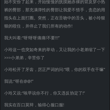
始不安份了起来，开始慢慢的抚摸她赤裸的背及穿小热
裤的臀部，那充满弹性的臀部让我爱不惜手，贪恋的用
指头在上面打圈。突然，正在舌吻中的舌头，被小玲狠
狠的咬住，并停止了我们所有的动作!
我大叫着:“呀!呀呀痛痛!不要!!!”
小玲这一也突如奇来的举动，又让我的小老弟缩了一下
>>>小弟弟，辛苦你了
小玲松开了牙齿，厉正严词的问:“喂，你的双手在干嘛”
我说:“呀在@@!”
小玲又说:“唉早说你不行，你又违反协定了!”
我实在百口莫辩，输得心服口服!