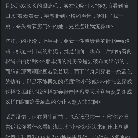
且她那双长长的眼睫毛，实在蛮吸引人“你怎么看到流
口水”看着看着，突然听到小玲的声音，害吓了我一
跳，�头看着房门外的她，更差点让我流鼻血>
洗澡后的小玲，上半身只穿着一件墨绿色的肚脐==a没
错，那是中国式的肚兜，就是前面一块布，后面结着两
根绳子的那种>>>那丰满的乳房像是要破布而出似的，
而胸前那两颗跳豆若隐若现，而下半身则穿着一条蓝色
的热裤，那是不能再短的程度“玲小玲姐>>>你怎么穿成
这样”她回说:“我这样穿会很奇怪吗夏天睡觉当然是穿成
这样!”眼前这景象真的会让人想入非非阿>
话是没错，但在男生面前，也应该忌讳一下吧“你还没
告诉我你看什么看到流口水”小玲边说边来到床上盘腿
坐着正对着我>>>因为小玲采用盘坐，而坐在书桌前的