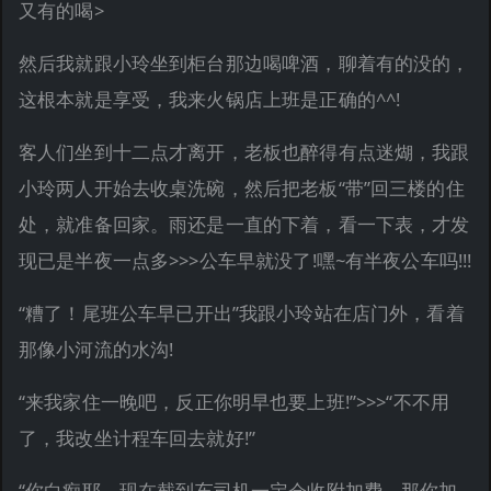
又有的喝>
然后我就跟小玲坐到柜台那边喝啤酒，聊着有的没的，
这根本就是享受，我来火锅店上班是正确的^^!
客人们坐到十二点才离开，老板也醉得有点迷煳，我跟
小玲两人开始去收桌洗碗，然后把老板“带”回三楼的住
处，就准备回家。雨还是一直的下着，看一下表，才发
现已是半夜一点多>>>公车早就没了!嘿~有半夜公车吗!!!
“糟了！尾班公车早已开出”我跟小玲站在店门外，看着
那像小河流的水沟!
“来我家住一晚吧，反正你明早也要上班!”>>>“不不用
了，我改坐计程车回去就好!”
“你白痴耶，现在截到车司机一定会收附加费，那你加