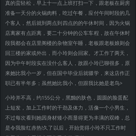
真的蛮轻松，早上十一点上班打扫一下，跟老板在厨房
准备一天分的火锅肉料，吃过午餐，应付午间时段的几
个客人，然后就到两点到四点的的午休时间，因为火锅
店离家有点距离，要二十分钟的公车车程，故在午休时
段我都会在店里阁楼的杂物室午睡，老板跟老板娘则会
回三楼的家或外出，而小玲则会回家。才工作了两天，
因为中午时段实在没什么客人，故跟小玲已聊很多，原
来她比我小一岁，但在国中毕业后就辍学，来这店作正
职已有半年多；虽然她比我小，但跟我比她是老鸟>
小玲并不高，约155公分，黑黝的肤色，圆圆的脸蛋配
上短发，加上工作时的干劲及体力，活像一个小男生，
不过每次看到她因身材矮小而显得更为丰满的双峰，总
是令我脸红赤热!久了以后，开始觉得小玲不只工作时