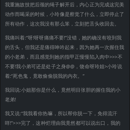
我重施故技把后颈的绳子解开后，内心正为完成这完美
动作而喝采的时候，小玲像是察觉了什么，立即停止了
所有动作，这次我没有那么笨，立刻把舌头收回去。
我痛叫着:“呀!呀呀痛痛不要!”没错，她的确没有咬到我
的舌头，但我还是痛得呻吟起来，因为她再一次握住我
的小老弟，而且感觉到她的指甲正慢慢陷入肉中>>>不
不要!我小弟可还是处子之身@@，饶命呀玲姐>小玲说
着:“死色鬼，竟敢偷偷脱我的内衣。”
我回说:小姐那你是什么，竟然明目张胆的握住我的小
老弟!
我又说:“我我看你热嘛，所以帮你脱一下，免得流汗
咩!”>>>完了，这种烂理由我竟然都可以说出口，我的