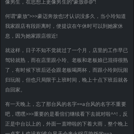
像男生，在思想上更像男生的“豪放@@”!
何谓“豪放”>>>豪迈奔放也!才认识没多久，当小玲知道
我家跟店有段距离时，便提议在午休时可以到她家休
息，因为她家跟店很近!
就这样，日子不知不觉就过了一个月，店里的工作早已
驾轻就熟，而在店里跟小玲、老板和老板娘已混得很熟
了，有时候下班后还会跟老板喝两杯，而跟小玲则玩闹
归玩闹，但也只局限于上班时间，晚上十点下班后就各
自回家。
有一天晚上，忘了那台风的名字==a台风的名字不重要
吧，嘿嘿>>>重要的是看倌们继续看下去就对啦^^!，反
正是中台以上的，外面一直哗啦的下着大雨，整个晚上
一桌客人也没有!谁台风天会来火锅店吃饭的==a