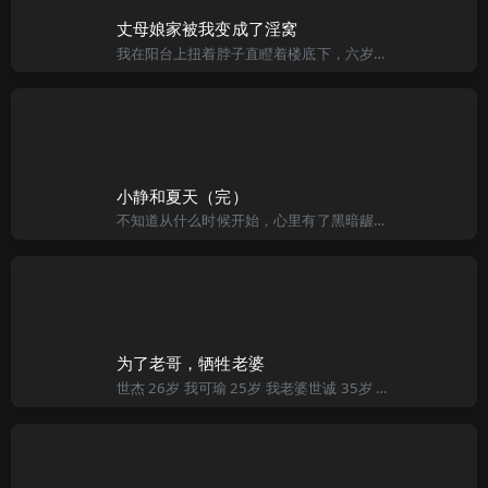
丈母娘家被我变成了淫窝
我在阳台上扭着脖子直瞪着楼底下，六岁的女儿已是按奈不住下了楼，待看到了她娇小的身影在花坛边的草坪后，我才返回到了卧室里，她还自得其乐的往脸上扑粉，床上滩放着一套湖绿的西服，她端坐在镜子前，白熘熘的背后
小静和夏天（完）
不知道从什么时候开始，心里有了黑暗龌蹉的思想，对一些大多数人不能接受的情感性爱有了极大的兴趣。也许是小时候环境影响，或者别的什么，从懂得性开始就对身边的女性有了冲动和想法，偷窥，借机卡油，这些都干过
为了老哥，牺牲老婆
世杰 26岁 我可瑜 25岁 我老婆世诚 35岁 我大哥第一部 妻子的付出我是一名普通的上班族，赚的不多，但为了家、为了妻子、孩子我可谓拼尽全力，加班是常有事，最近我已经有几个晚上只睡3-4个小时了，