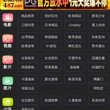
精品推荐
强奸乱伦
欧美精品
萝莉少女
电影
三级伦理
日本精品
Cosplay
素人自拍
台湾辣妹
韩国御姐
唯美港姐
东南亚AV
视频
欺辱凌辱
91探花
网红流出
野外露出
古装扮演
女优系列
可爱学生
恋腿狂魔
影片
风情旗袍
明星换脸
瑜伽裤
闷骚护士
卡通漫画
露出激情
唯美写真
网爆门
图片
传媒出品
同性恋
生活都市
校园情事
人妻纵情
风俗伦理
小说
另类小说