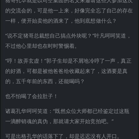
猪哥孔华就是以司空集团的名义来邀请这些人参加这次
的交流会的，可是他一上来，好像完全忘了自己的存在
一样，便开始卖他的酒来了，他到底想做什么？
“说不定猪哥总裁想自己搞点外块呢？”叶凡呵呵笑道，
不过他心里却也在时时警惕着。
“哼！故弄玄虚！”郭子生却是不屑地冷哼了一声，真正
的好酒，可都是被他爸爸给收藏起来了，这酒要是真
的，五千年前的东西，还能喝吗？
也不怕喝了会拉肚子！
诸葛孔华呵呵笑道：“既然众位大师都已经鉴定过这瓶
一滴醉销魂的真伪，那就请大家开始竞拍吧。”
可是出格孔华的话落下了，却是迟迟没有人开口。