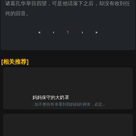
诸葛孔华举目四望，可是他话落下之后，却没有收到任
何的回音。
«
‹
1
›
»
[相关推荐]
妈妈保守的大奶罩
. 如不雅你有幸看到我妈妈的裸体，必定会被她胸前的那对大奶所震动。 妈妈叫柳淑容，是本市公认的金融一支花，这个称号从她毕业至今，已经保持了十年之久，现期近使妈妈三十二岁了，金融系统内每年层出不穷的年轻