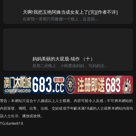
天啊!我把玉艳阿姨当成女友上了[完][作者不详]
在家我一星期只同姗姗一个晚上，这是因为媚姨考虑到主要姗姗学业为重，但又怕她青春成熟后如没有一个关心她的男朋友会像其她那些艺术学院的女孩一样误入歧途。虽然如此，但其它时间里，姗姗常来到我的单身宿舍里过夜
妈妈美丽的大屁股-续作 （十）
星期二的晚上，小刚要操妈妈，可妈妈没有答应，小刚不死心，竟然让妈妈用嘴帮他弄出来。 ［好老婆，你就用嘴来一下吗，你看你的下面，包括脚都让我舔了，满足老公一次吧。］［可人家从来没有弄过啊，我试试吧。哎
警告︰本網站只這合十八歲或以上人士觀看。內容可能令人反感；不可將本網站的
內容派發、傳閱、出售、出租、交給或借予年齡未滿18歲的人士或將本網站內容向
該人士出示、播放或放映。
TG:danke818