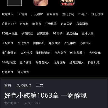
威尼斯人
PG官网
开元棋牌
官网直营
澳门永利
PG电子
注册送钱
注册送777
送福利
新葡京
开元棋牌
必赢国际
凤凰国际
PG放水包赢
操爽网红
超爽直播
PG电子
酒店偷拍
主播大秀
王妃直播
乱伦黄片
偷拍私处
趣夜直播
夜场嫩模
必发国际
澳门新葡京
大发娱乐
澳門新葡京
永利皇宫
91免费看片
大發娱乐
636新葡京
激情裸聊
免费看黄片
九鼎国际
经典三级片
抖音乱伦
好色直播
开元官方
首页
风俗伦理
正文
好色小姨第1063章 一滴醉魂
发布时间：
人气：803